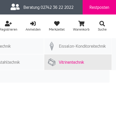
Beratung
02742 36 22 2022
Restposten
Registrieren
Anmelden
Merkzettel
Warenkorb
Suche
echnik
Eissalon-Konditoreitechnik
tahltechnik
Vitrinentechnik