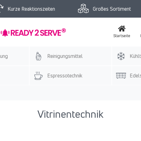
Kurze Reaktionszeiten
Großes Sortiment
Startseite
tung
Reinigungsmittel
Kühlt
Espressotechnik
Edels
Vitrinentechnik