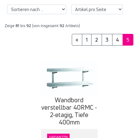
Zeige
81
bis
92
(von insgesamt
92
Artikeln)
«
1
2
3
4
5
Wandbord
verstellbar 40RMC -
2-etagig, Tiefe
400mm
VARIANTEN