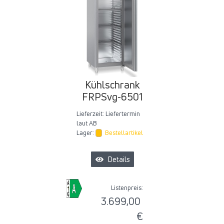
Kühlschrank
FRPSvg-6501
Lieferzeit:
Liefertermin
laut AB
Lager:
Bestellartikel
Details
Listenpreis:
3.699,00
€