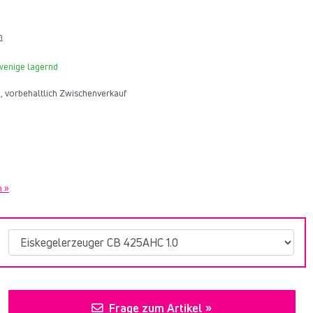
n
 wenige lagernd
26, vorbehaltlich Zwischenverkauf
n »
Frage zum Artikel »