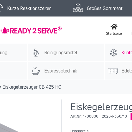
Kurze Reaktionszeiten
Großes Sortiment
Startseite
tung
Reinigungsmittel
Kühlt
Espressotechnik
Edels
»
Eiskegelerzeuger CB 425 HC
Eiskegelerzeu
Art.Nr.:
1700886
2026/R350/40
Listenpreis: