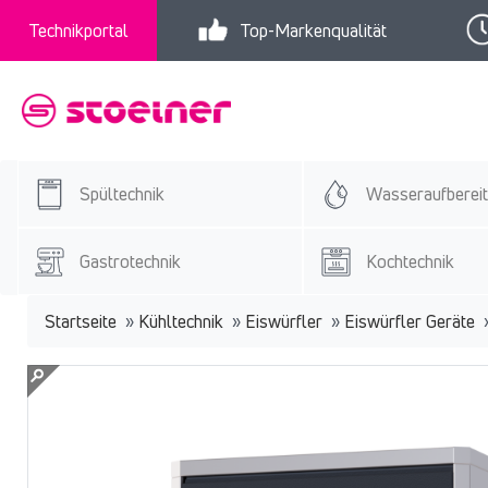
Technikportal
Top-Markenqualität
Spültechnik
Wasseraufberei
Gastrotechnik
Kochtechnik
Startseite
»
Kühltechnik
»
Eiswürfler
»
Eiswürfler Geräte