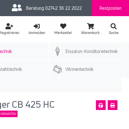
Beratung
02742 36 22 2022
Restposten
Registrieren
Anmelden
Merkzettel
Warenkorb
Suche
echnik
Eissalon-Konditoreitechnik
tahltechnik
Vitrinentechnik
ger CB 425 HC
VARIANTEN