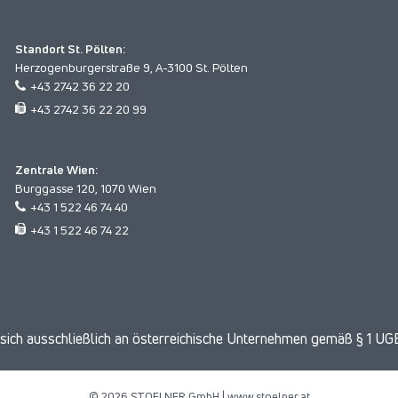
Standort St. Pölten:
Herzogenburgerstraße 9, A-3100 St. Pölten
+43 2742 36 22 20
+43 2742 36 22 20 99
Zentrale Wien:
Burggasse 120, 1070 Wien
+43 1 522 46 74 40
+43 1 522 46 74 22
ich ausschließlich an österreichische Unternehmen gemäß § 1 UGB
© 2026 STOELNER GmbH |
www.stoelner.at