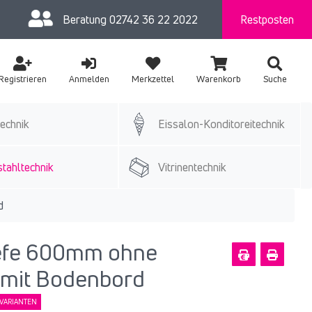
Beratung
02742 36 22 2022
Restposten
Registrieren
Anmelden
Merkzettel
Warenkorb
Suche
echnik
Eissalon-Konditoreitechnik
tahltechnik
Vitrinentechnik
d
Tiefe 600mm ohne
mit Bodenbord
VARIANTEN