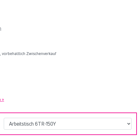
n
6, vorbehaltlich Zwischenverkauf
n »