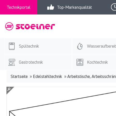
Technikportal
Top-Markenqualität
Spültechnik
Wasseraufberei
Gastrotechnik
Kochtechnik
Startseite
»
Edelstahltechnik
»
Arbeitstische, Arbeitsschrä