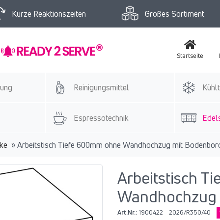
Kurze Reaktionszeiten
Großes Sortiment
Startseite
tung
Reinigungsmittel
Kühlt
Espressotechnik
Edels
nke
»
Arbeitstisch Tiefe 600mm ohne Wandhochzug mit Bodenbor
Arbeitstisch 
Wandhochzug 
Art.Nr.:
1900422
2026/R350/40