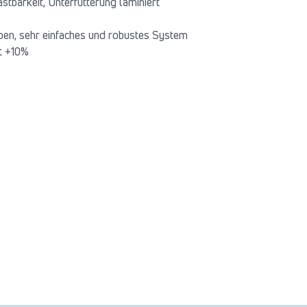
stbarkeit, Unterfütterung laminiert
n, sehr einfaches und robustes System
t +10%