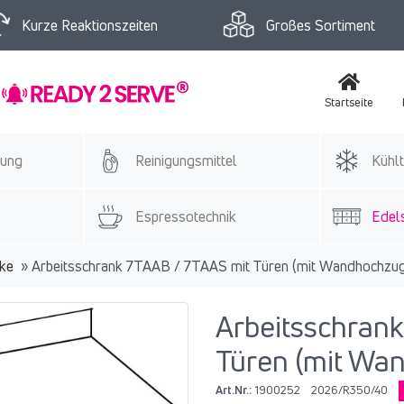
Kurze Reaktionszeiten
Großes Sortiment
Startseite
tung
Reinigungsmittel
Kühlt
Espressotechnik
Edels
nke
»
Arbeitsschrank 7TAAB / 7TAAS mit Türen (mit Wandhochzu
Arbeitsschran
Türen (mit Wa
Art.Nr.:
1900252
2026/R350/40