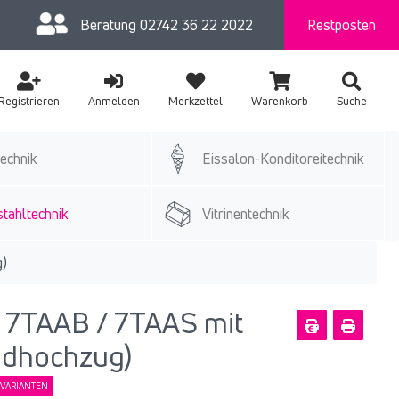
Beratung
02742 36 22 2022
Restposten
Registrieren
Anmelden
Merkzettel
Warenkorb
Suche
echnik
Eissalon-Konditoreitechnik
tahltechnik
Vitrinentechnik
g)
k 7TAAB / 7TAAS mit
ndhochzug)
VARIANTEN