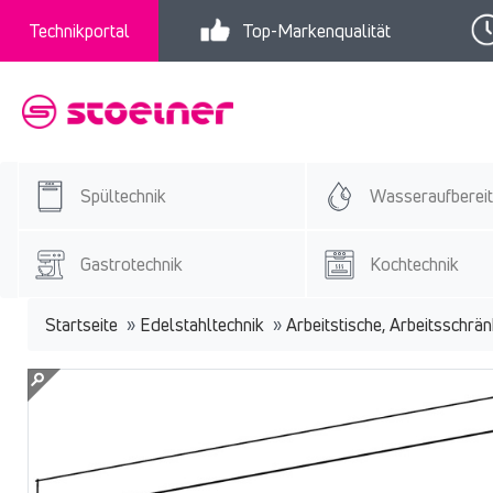
Technikportal
Top-Markenqualität
Spültechnik
Wasseraufberei
Gastrotechnik
Kochtechnik
Startseite
»
Edelstahltechnik
»
Arbeitstische, Arbeitsschrä