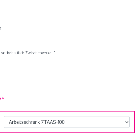
n
6, vorbehaltlich Zwischenverkauf
n »