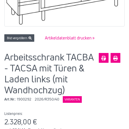
Artikeldatenblatt drucken »
Bild vergrößern
Arbeitsschrank TACBA
- TACSA mit Türen &
Laden links (mit
Wandhochzug)
Art.Nr.:
1900292
2026/R350/40
VARIANTEN
Listenpreis:
2.328,00 €