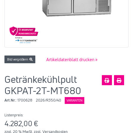
Artikeldatenblatt drucken »
Bild vergrößern
Getränkekühlpult
GKPAT-2T-MT680
Art.Nr.:
1700628
2026/R350/40
VARIANTEN
Listenpreis:
4.282,00 €
zzgl. 20 % MwSt. zzgl.
Versandkosten