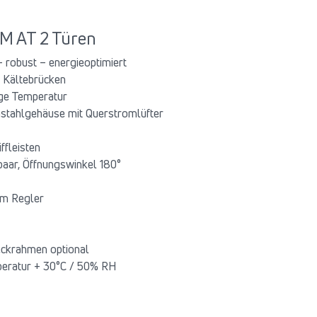
M AT 2 Türen
robust – energieoptimiert
 Kältebrücken
ige Temperatur
stahlgehäuse mit Querstromlüfter
ffleisten
paar, Öffnungswinkel 180°
am Regler
eckrahmen optional
peratur + 30°C / 50% RH