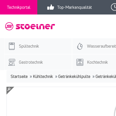
Technikportal
Top-Markenqualität
Spültechnik
Wasseraufberei
Gastrotechnik
Kochtechnik
Startseite
»
Kühltechnik
»
Getränkekühlpulte
»
Getränkeküh