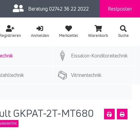
Beratung
02742 36 22 2022
Restposten
Registrieren
Anmelden
Merkzettel
Warenkorb
Suche
echnik
Eissalon-Konditoreitechnik
tahltechnik
Vitrinentechnik
pult GKPAT-2T-MT680
VARIANTEN