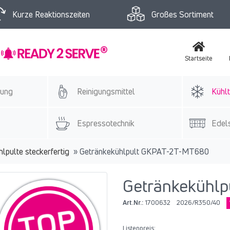
Kurze Reaktionszeiten
Großes Sortiment
Startseite
tung
Reinigungsmittel
Kühlt
Espressotechnik
Edels
lpulte steckerfertig
»
Getränkekühlpult GKPAT-2T-MT680
Getränkekühl
Art.Nr.:
1700632
2026/R350/40
Listenpreis: