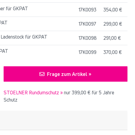
her für GKPAT
17K0093
354,00 €
KPAT
17K0097
299,00 €
r Ladenstock für GKPAT
17K0098
291,00 €
KPAT
17K0099
370,00 €
Frage zum Artikel »
STOELNER Rundumschutz »
nur
399,00 €
für 5 Jahre
Schutz