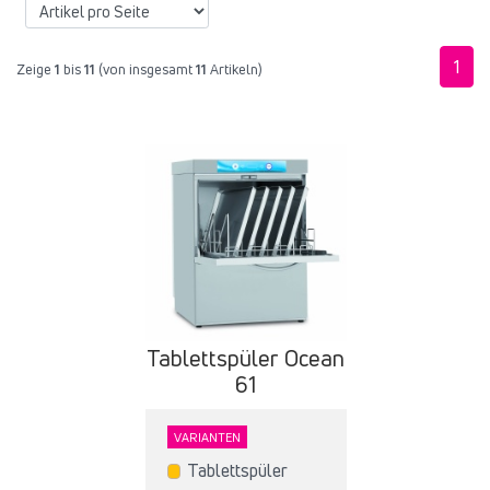
1
Zeige
1
bis
11
(von insgesamt
11
Artikeln)
Tablettspüler Ocean
61
VARIANTEN
Tablettspüler