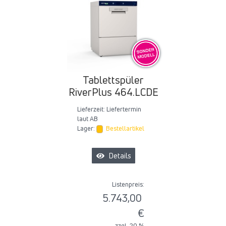
Tablettspüler
RiverPlus 464.LCDE
Lieferzeit:
Liefertermin
laut AB
Lager:
Bestellartikel
Details
Listenpreis:
5.743,00
€
zzgl. 20 %