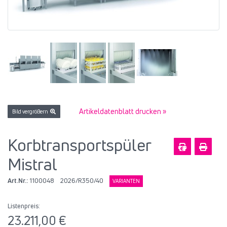
Artikeldatenblatt drucken »
Bild vergrößern
Korbtransportspüler
Mistral
Art.Nr.:
1100048
2026/R350/40
VARIANTEN
Listenpreis:
23.211,00 €