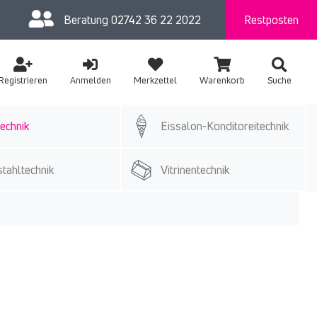
Beratung
02742 36 22 2022
Restposten
Registrieren
Anmelden
Merkzettel
Warenkorb
Suche
echnik
Eissalon-Konditoreitechnik
tahltechnik
Vitrinentechnik