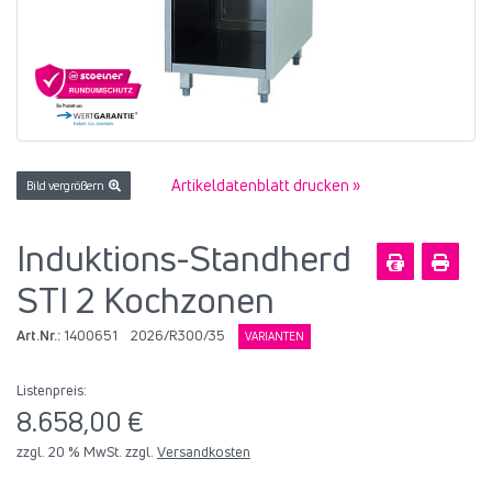
Artikeldatenblatt drucken »
Bild vergrößern
Induktions-Standherd
STI 2 Kochzonen
Art.Nr.:
1400651
2026/R300/35
VARIANTEN
Listenpreis:
8.658,00 €
zzgl. 20 % MwSt. zzgl.
Versandkosten