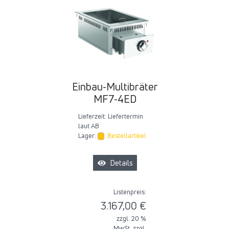
Einbau-Multibräter
MF7-4ED
Lieferzeit:
Liefertermin
laut AB
Lager:
Bestellartikel
Details
Listenpreis:
3.167,00 €
zzgl. 20 %
MwSt. zzgl.