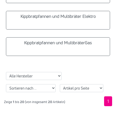
Kippbratpfannen und Multibräter Elektro
Kippbratpfannen und MultibräterGas
1
Zeige
1
bis
20
(von insgesamt
20
Artikeln)