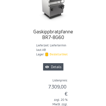
Gaskippbratpfanne
BR7-8G60
Lieferzeit:
Liefertermin
laut AB
Lager:
Bestellartikel
Details
Listenpreis:
7.309,00
€
zzgl. 20 %
MwSt. zzgl.