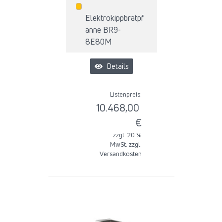
Elektrokippbratpf
anne BR9-
8E80M
Details
Listenpreis:
10.468,00
€
zzgl. 20 %
MwSt. zzgl.
Versandkosten