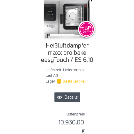
Heißluftdämpfer
maxx pro bake
easyTouch / ES 6.10
Lieferzeit:
Liefertermin
laut AB
Lager:
Bestellartikel
Details
Listenpreis:
10.930,00
€