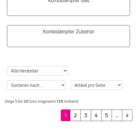
Kombidämpfer Gas
Kombidämpfer Zubehör
Zeige
1
bis
20
(von insgesamt
139
Artikeln)
1
2
3
4
5
...
»