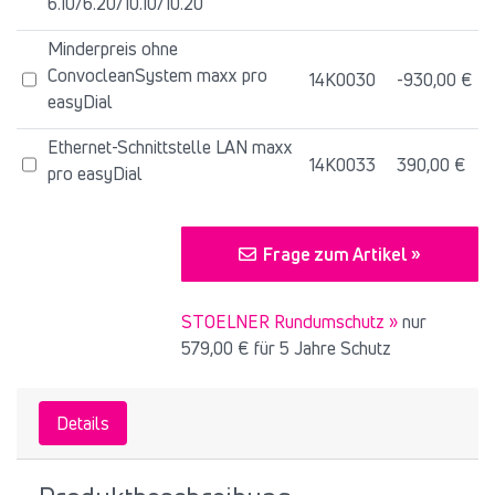
6.10/6.20/10.10/10.20
Minderpreis ohne
ConvocleanSystem maxx pro
14K0030
-930,00 €
easyDial
Ethernet-Schnittstelle LAN maxx
14K0033
390,00 €
pro easyDial
Frage zum Artikel »
STOELNER Rundumschutz »
nur
579,00 €
für 5 Jahre Schutz
Details