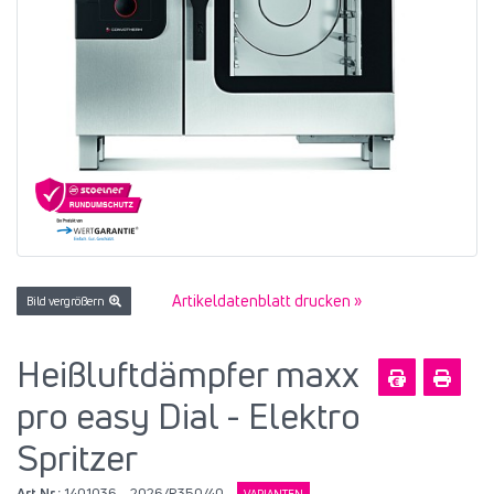
Artikeldatenblatt drucken »
Bild vergrößern
Heißluftdämpfer maxx
pro easy Dial - Elektro
Spritzer
Art.Nr.:
1401036
2026/R350/40